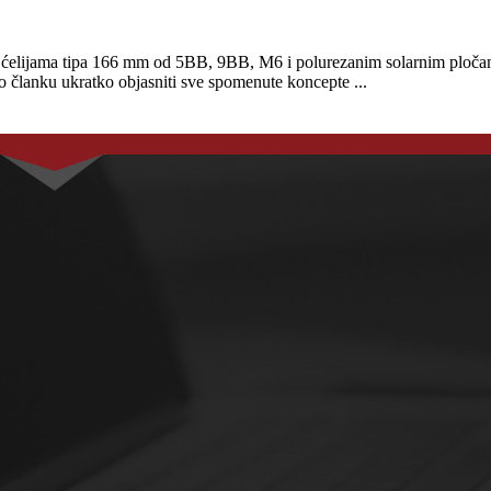
m ćelijama tipa 166 mm od 5BB, 9BB, M6 i polurezanim solarnim pločam
 članku ukratko objasniti sve spomenute koncepte ...