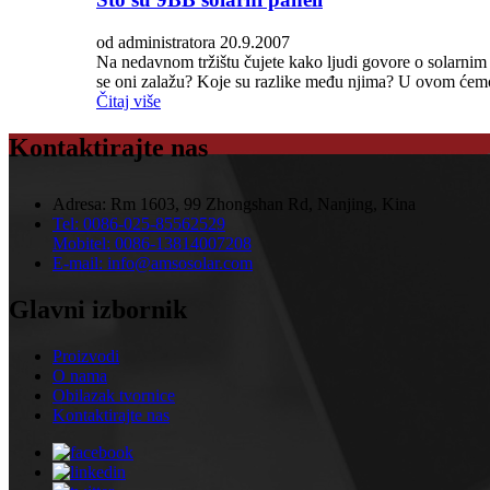
od administratora 20.9.2007
Na nedavnom tržištu čujete kako ljudi govore o solarni
se oni zalažu? Koje su razlike među njima? U ovom ćemo
Čitaj više
Kontaktirajte nas
Adresa:
Rm 1603, 99 Zhongshan Rd, Nanjing, Kina
Tel:
0086-025-85562529
Mobitel:
0086-13814007208
E-mail:
info@amsosolar.com
Glavni izbornik
Proizvodi
O nama
Obilazak tvornice
Kontaktirajte nas