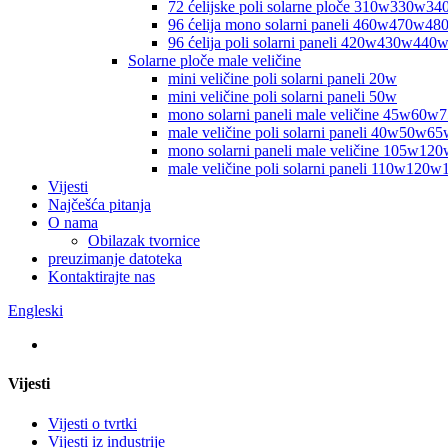
72 ćelijske poli solarne ploče 310w330w
96 ćelija mono solarni paneli 460w470w
96 ćelija poli solarni paneli 420w430w4
Solarne ploče male veličine
mini veličine poli solarni paneli 20w
mini veličine poli solarni paneli 50w
mono solarni paneli male veličine 45w60
male veličine poli solarni paneli 40w50w
mono solarni paneli male veličine 105w
male veličine poli solarni paneli 110w120
Vijesti
Najčešća pitanja
O nama
Obilazak tvornice
preuzimanje datoteka
Kontaktirajte nas
Engleski
Vijesti
Vijesti o tvrtki
Vijesti iz industrije