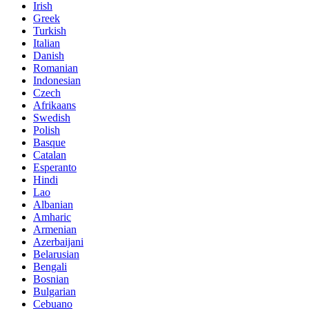
Irish
Greek
Turkish
Italian
Danish
Romanian
Indonesian
Czech
Afrikaans
Swedish
Polish
Basque
Catalan
Esperanto
Hindi
Lao
Albanian
Amharic
Armenian
Azerbaijani
Belarusian
Bengali
Bosnian
Bulgarian
Cebuano