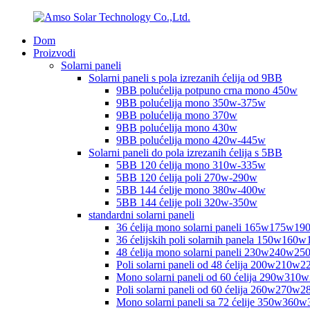
Dom
Proizvodi
Solarni paneli
Solarni paneli s pola izrezanih ćelija od 9BB
9BB polućelija potpuno crna mono 450w
9BB polućelija mono 350w-375w
9BB polućelija mono 370w
9BB polućelija mono 430w
9BB polućelija mono 420w-445w
Solarni paneli do pola izrezanih ćelija s 5BB
5BB 120 ćelija mono 310w-335w
5BB 120 ćelija poli 270w-290w
5BB 144 ćelije mono 380w-400w
5BB 144 ćelije poli 320w-350w
standardni solarni paneli
36 ćelija mono solarni paneli 165w175w19
36 ćelijskih poli solarnih panela 150w160
48 ćelija mono solarni paneli 230w240w2
Poli solarni paneli od 48 ćelija 200w210
Mono solarni paneli od 60 ćelija 290w310
Poli solarni paneli od 60 ćelija 260w270
Mono solarni paneli sa 72 ćelije 350w36