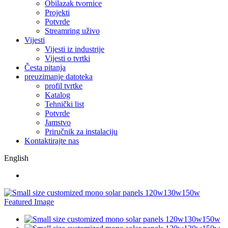
Obilazak tvornice
Projekti
Potvrde
Streamring uživo
Vijesti
Vijesti iz industrije
Vijesti o tvrtki
Česta pitanja
preuzimanje datoteka
profil tvrtke
Katalog
Tehnički list
Potvrde
Jamstvo
Priručnik za instalaciju
Kontaktirajte nas
English