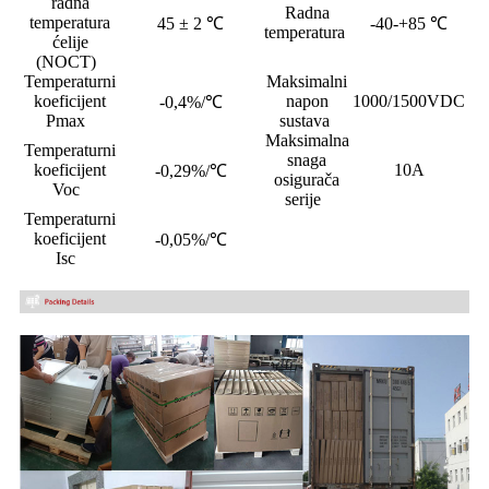
radna
Radna
temperatura
45 ± 2 ℃
-40-+85 ℃
temperatura
ćelije
(NOCT)
Temperaturni
Maksimalni
koeficijent
napon
1000/1500VDC
-0,4%/℃
Pmax
sustava
Maksimalna
Temperaturni
snaga
koeficijent
10A
-0,29%/℃
osigurača
Voc
serije
Temperaturni
koeficijent
-0,05%/℃
Isc