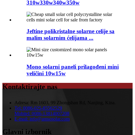
310w330w340w350w
Jeftine polikristalne solarne celije sa
malim solarnim ćelijama ...
Mono solarni paneli prilagođeni mini
veličini 10w15w
Kontaktirajte nas
Adresa:
Rm 1603, 99 Zhongshan Rd, Nanjing, Kina.
Tel:
0086-025-85562529
Mobitel:
0086-13814007208
E-mail:
info@amsosolar.com
Glavni izbornik