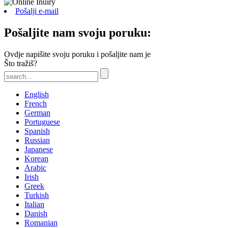
Pošalji e-mail
Pošaljite nam svoju poruku:
Ovdje napišite svoju poruku i pošaljite nam je
Što tražiš?
English
French
German
Portuguese
Spanish
Russian
Japanese
Korean
Arabic
Irish
Greek
Turkish
Italian
Danish
Romanian