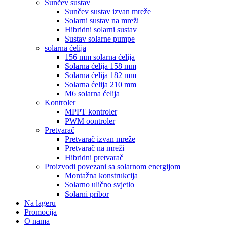
Sunčev sustav
Sunčev sustav izvan mreže
Solarni sustav na mreži
Hibridni solarni sustav
Sustav solarne pumpe
solarna ćelija
156 mm solarna ćelija
Solarna ćelija 158 mm
Solarna ćelija 182 mm
Solarna ćelija 210 mm
M6 solarna ćelija
Kontroler
MPPT kontroler
PWM oontroler
Pretvarač
Pretvarač izvan mreže
Pretvarač na mreži
Hibridni pretvarač
Proizvodi povezani sa solarnom energijom
Montažna konstrukcija
Solarno ulično svjetlo
Solarni pribor
Na lageru
Promocija
O nama