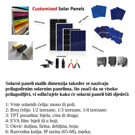
Solarni paneli malih dimenzija također se nazivaju
prilagođenim solarnim panelima, što znači da su visoko
prilagodljivi, vi odlučujete kako će solarni paneli biti sljedeći:
1: Vrste solarnih ćelija: mono ili poli;
2: Broj ćelija: 1/2 izrezane, 1/3 izrezane, 1/4 izrezane;
3: TPT pozadina: bijela, crna ili druga;
4: EVA film: bijeli ili u boji;
5: Okvir: duljina, širina, debljina, boja;
6: Razvodna kutija: IP razina (65-68), marka;