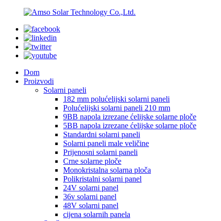
Dom
Proizvodi
Solarni paneli
182 mm polućelijski solarni paneli
Polućelijski solarni paneli 210 mm
9BB napola izrezane ćelijske solarne ploče
5BB napola izrezane ćelijske solarne ploče
Standardni solarni paneli
Solarni paneli male veličine
Prijenosni solarni paneli
Crne solarne ploče
Monokristalna solarna ploča
Polikristalni solarni panel
24V solarni panel
36v solarni panel
48V solarni panel
cijena solarnih panela