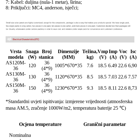
7: Kabel: duljina (nula-1 metar), širina;
8: Priključci: MC4, anderson, isječci;
Vrsta
Snaga
Broj
Dimenzije
Težina,
Vmp
Imp
Voc
Isc
modela
(W)
stanica
(MM)
kg)
(V)
(A)
(V)
(A)
AS120M-
36
120
1005*670*35
7.6
18.5
6.49
22.6
6,90
36
(4*9)
AS130M-
36
130
1120*670*35
8.5
18.5
7.03
22.6
7.57
36
(4*9)
AS150M-
36
150
1230*670*35
9.3
18.5
8.11
22.6
8,73
36
(4*9)
*Standardni uvjeti ispitivanja: izmjerene vrijednosti (atmosferska
masa AM.5, zračenje 1000W/m2, temperatura baterije 25 ℃)
Ocjena temperature
Granični parametar
Nominalna