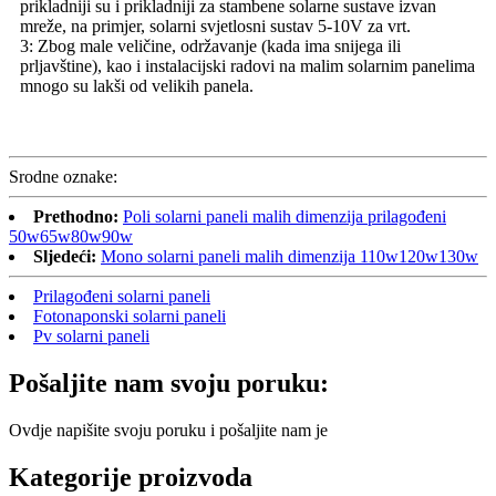
prikladniji su i prikladniji za stambene solarne sustave izvan
mreže, na primjer, solarni svjetlosni sustav 5-10V za vrt.
3: Zbog male veličine, održavanje (kada ima snijega ili
prljavštine), kao i instalacijski radovi na malim solarnim panelima
mnogo su lakši od velikih panela.
Srodne oznake:
Prethodno:
Poli solarni paneli malih dimenzija prilagođeni
50w65w80w90w
Sljedeći:
Mono solarni paneli malih dimenzija 110w120w130w
Prilagođeni solarni paneli
Fotonaponski solarni paneli
Pv solarni paneli
Pošaljite nam svoju poruku:
Ovdje napišite svoju poruku i pošaljite nam je
Kategorije proizvoda