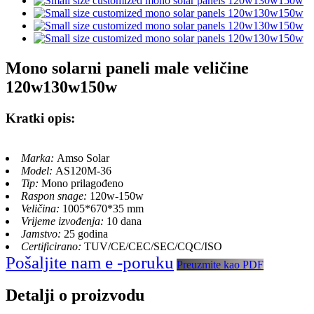
Mono solarni paneli male veličine
120w130w150w
Kratki opis:
Marka:
Amso Solar
Model:
AS120M-36
Tip:
Mono prilagođeno
Raspon snage:
120w-150w
Veličina:
1005*670*35 mm
Vrijeme izvođenja:
10 dana
Jamstvo:
25 godina
Certificirano:
TUV/CE/CEC/SEC/CQC/ISO
Pošaljite nam e -poruku
Preuzmite kao PDF
Detalji o proizvodu