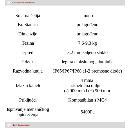
Solarna ćelija
mono
Br. Stanica
prilagođeno
Dimenzije
prilagođeno
Težina
7,6-9,3 kg
Ispred
3,2 mm kaljeno staklo
Okvir
legura eloksiranog aluminija
Razvodna kutija
IP65/IP67/IP68 (1-2 premosne diode)
4 mm2,
Izlazni kabeli
simetrična duljina
(-) 900 mm i (+) 900 mm
Priključci
Kompatibilan s MC4
Ispitivanje mehaničkog
5400Pa
opterećenja