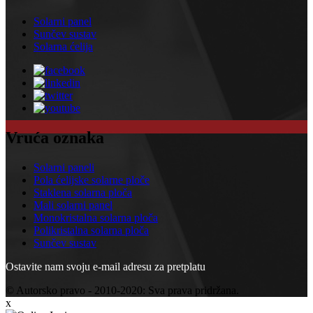
Solarni panel
Sunčev sustav
Solarna ćelija
Vruća oznaka
Solarni paneli
Pola ćelijske solarne ploče
Staklena solarna ploča
Mali solarni panel
Monokristalna solarna ploča
Polikristalna solarna ploča
Sunčev sustav
Ostavite nam svoju e-mail adresu za pretplatu
© Autorsko pravo - 2010-2020: Sva prava pridržana.
x